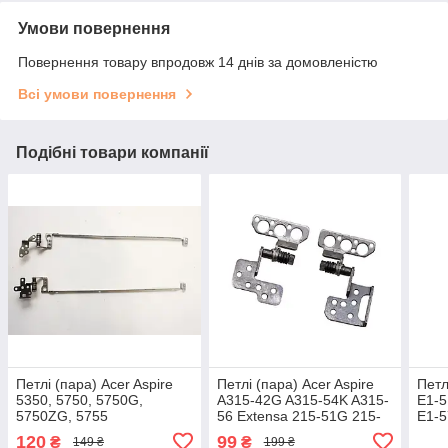
Умови повернення
Повернення товару впродовж 14 днів за домовленістю
Всі умови повернення
Подібні товари компанії
Петлі (пара) Acer Aspire
Петлі (пара) Acer Aspire
Петл
5350, 5750, 5750G,
A315-42G A315-54K A315-
E1-5
5750ZG, 5755
56 Extensa 215-51G 215-
E1-5
(AM0HI000200,
51KG (AM2ME000400
V5-5
120
99
₴
₴
149 ₴
199 ₴
AM0HI000300) б/в
AM2ME000300) б/в
P255