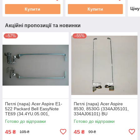
Цін
Купити
Купити
Акційні пропозиції та новинки
–57%
–55%
Петлі (пара) Acer Aspire E1-
Петлі (пара) Acer Aspire
522 Packard Bell EasyNote
8530, 8530G (334AJ05101,
TE69 (34.4YU.05.001,
334AJ06101) BU
34.4YU04.001) б/в
Готово до відправки
Готово до відправки
45
45
₴
₴
105 ₴
99 ₴