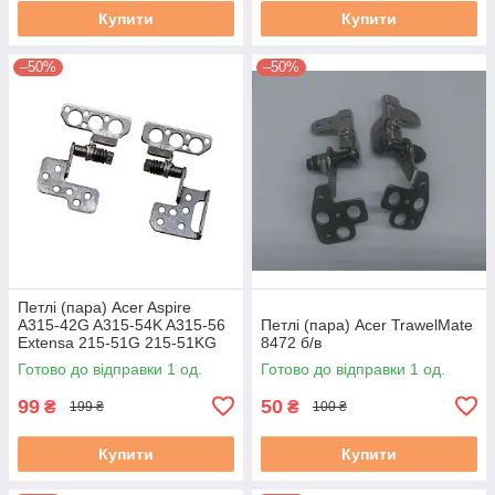
Купити
Купити
–50%
–50%
Петлі (пара) Acer Aspire
A315-42G A315-54K A315-56
Петлі (пара) Acer TrawelMate
Extensa 215-51G 215-51KG
8472 б/в
(AM2ME000400
Готово до відправки 1 од.
Готово до відправки 1 од.
AM2ME000300) б/в
99
50
₴
₴
199 ₴
100 ₴
Купити
Купити