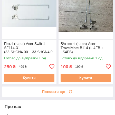
Петлі (пара) Acer Swift 1
Б/в петлі (пара) Acer
SF114-31
TravelMate B114 (LI4FB +
(33.SHGN4.001+33.SHGN4.0
LS4FB)
02) бу
Готово до відправки 1 од.
Готово до відправки 1 од.
250
100
₴
₴
499 ₴
199 ₴
Купити
Купити
Показати ще
Про нас