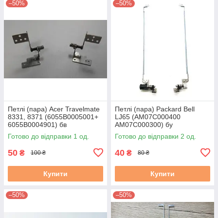
–50%
–50%
Петлі (пара) Acer Travelmate
Петлі (пара) Packard Bell
8331, 8371 (6055B0005001+
LJ65 (AM07C000400
6055B0004901) бв
AM07C000300) бу
Готово до відправки 1 од.
Готово до відправки 2 од.
50
40
₴
₴
100 ₴
80 ₴
Купити
Купити
–50%
–50%