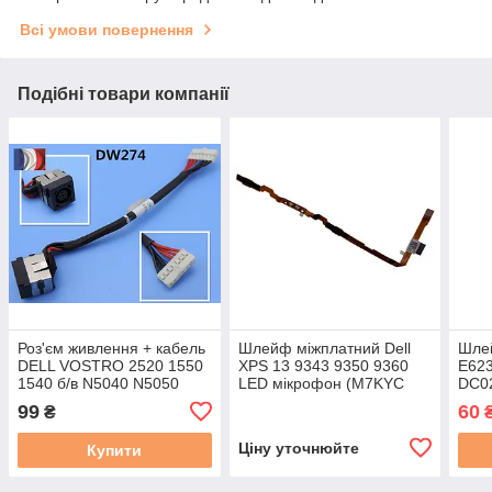
Всі умови повернення
Подібні товари компанії
Роз'єм живлення + кабель
Шлейф міжплатний Dell
Шлей
DELL VOSTRO 2520 1550
XPS 13 9343 9350 9360
E623
1540 б/в N5040 N5050
LED мікрофон (M7KYC
DC02
3520 M5040 3540
0M7KYC JF01) б/в
99
60
₴
(50.4IP05.101) б/в
Ціну уточнюйте
Купити