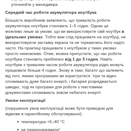
уточнюйте у менеджера
Середній час роботи акумулятора ноутбука
Більшість виробників заявляють, що тривалість роботи
акумулятора ноутбука становить 1–5 годин. Однак це
можливо лише за умови, що ви використовуєте свій ноутбук
в
ідеальних умовах
. Тобто вам слід працювати на ноутбуці, не
використовуючи заставку екрана та не торкаючись його надто
часто. На практиці працювати з ноутбуком у таких умовах
просто неможливо. Отже, можна припустити, що час роботи
ноутбука становить приблизно
від 1 до 3 годин
. Навіть
ноутбуки з тривалим часом роботи акумулятора рідко можуть
працювати більше 4 годин. Знову ж таки, багато що залежить
від того, якими програмами ви користуєтеся. Ігри та відео
споживають дуже багато енергії, і батарея розряджається
швидко, тоді як програми для роботи з текстовими
документами споживають зовсім небагато енергії.
Умови експлуатації
(порушення умов експлуатації може бути приводом для
відмови в гарантійному обслуговуванні):
температура +5–40 °С
не перерозряджати!