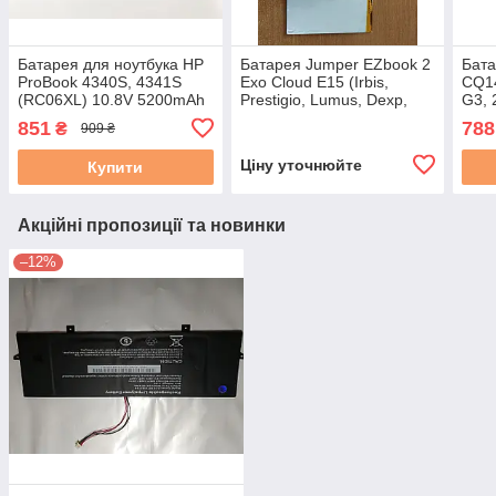
Батарея для ноутбука HP
Батарея Jumper EZbook 2
Бата
ProBook 4340S, 4341S
Exo Cloud E15 (Irbis,
CQ14
(RC06XL) 10.8V 5200mAh
Prestigio, Lumus, Dexp,
G3, 
чорна
Haier) 3.7V 10000 mAh
14.8
851
788
₴
909 ₴
37Wh б/в
Ціну уточнюйте
Купити
Акційні пропозиції та новинки
–12%