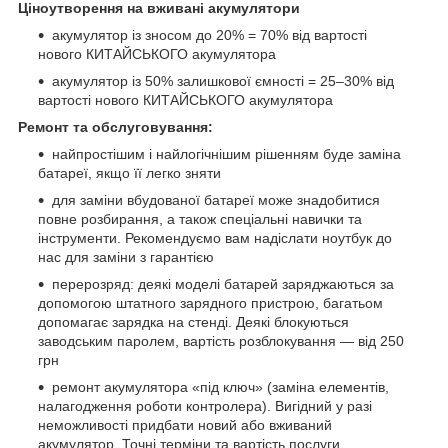
Ціноутворення на вживані акумулятори
акумулятор із зносом до 20% = 70% від вартості
нового КИТАЙСЬКОГО акумулятора
акумулятор із 50% залишкової ємності = 25–30% від
вартості нового КИТАЙСЬКОГО акумулятора
Ремонт та обслуговування:
найпростішим і найлогічнішим рішенням буде заміна
батареї, якщо її легко зняти
для заміни вбудованої батареї може знадобитися
повне розбирання, а також спеціальні навички та
інструменти. Рекомендуємо вам надіслати ноутбук до
нас для заміни з гарантією
перерозряд: деякі моделі батарей заряджаються за
допомогою штатного зарядного пристрою, багатьом
допомагає зарядка на стенді. Деякі блокуються
заводським паролем, вартість розблокування — від 250
грн
ремонт акумулятора «під ключ» (заміна елементів,
налагодження роботи контролера). Вигідний у разі
неможливості придбати новий або вживаний
акумулятор. Точні терміни та вартість послуги