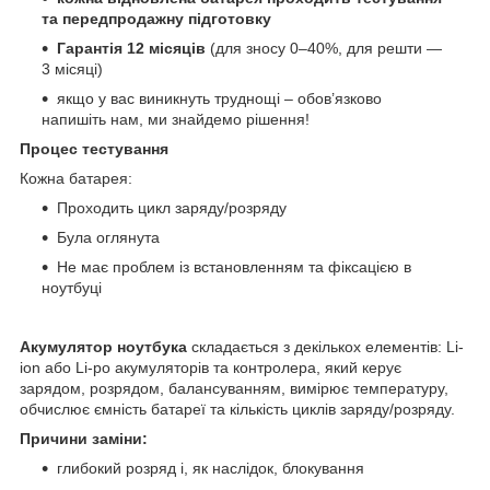
та передпродажну підготовку
Гарантія 12 місяців
(для зносу 0–40%, для решти —
3 місяці)
якщо у вас виникнуть труднощі – обов’язково
напишіть нам, ми знайдемо рішення!
Процес тестування
Кожна батарея:
Проходить цикл заряду/розряду
Була оглянута
Не має проблем із встановленням та фіксацією в
ноутбуці
Акумулятор ноутбука
складається з декількох елементів: Li-
ion або Li-po акумуляторів та контролера, який керує
зарядом, розрядом, балансуванням, вимірює температуру,
обчислює ємність батареї та кількість циклів заряду/розряду.
Причини заміни:
глибокий розряд і, як наслідок, блокування