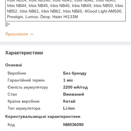
Irbis NB44, Irbis NB45, Irbis NB46, Irbis NB49, Irbis NB50, Irbis
NB52, Irbis NB61, Irbis NB62, Irbis NB65, 4Good Light AM500,
Prestigio, Lumus, Dexp, Haier HI133M
]]>
Приховати
Характеристики
Основні
Виробник
Без бренду
Гарантійний термін
1 міс
Ємність акумулятору
2200 мА/год
Стан
Вживаний
Країна виробник
Китай
Тип акумулятора
Li-Ion
Користувальницькі характеристики
Код
NM036090