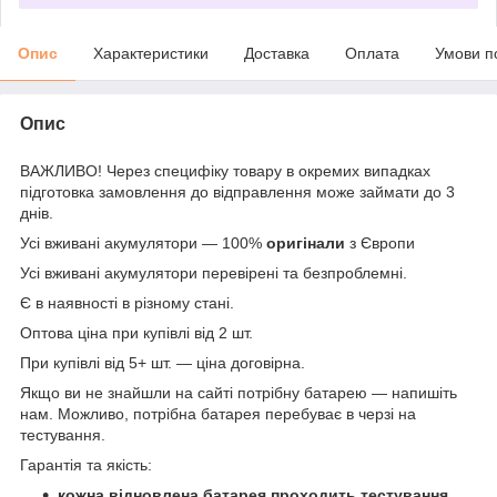
Опис
Характеристики
Доставка
Оплата
Умови п
Опис
ВАЖЛИВО! Через специфіку товару в окремих випадках
підготовка замовлення до відправлення може займати до 3
днів.
Усі вживані акумулятори — 100%
оригінали
з Європи
Усі вживані акумулятори перевірені та безпроблемні.
Є в наявності в різному стані.
Оптова ціна при купівлі від 2 шт.
При купівлі від 5+ шт. — ціна договірна.
Якщо ви не знайшли на сайті потрібну батарею — напишіть
нам. Можливо, потрібна батарея перебуває в черзі на
тестування.
Гарантія та якість:
кожна відновлена батарея проходить тестування