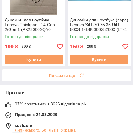
Динамiки для ноутбука
Динаміки для ноутбука (пара)
Lenovo Thinkpad L14 Gen
Lenovo S41-70 75 35 U41
2/Gen 1 (PK23000SQY0
500S-14ISK 300S i2000 (LT41
5SB0S73515) б/в
023.4003Z.0001) б/в
Готово до відправки
Готово до відправки
199
150
₴
₴
399 ₴
299 ₴
Купити
Купити
Показати ще
Про нас
97% позитивних з 3626 відгуків за рік
Працює з 24.03.2020
м. Львів
Липинського, 58, Львів, Україна