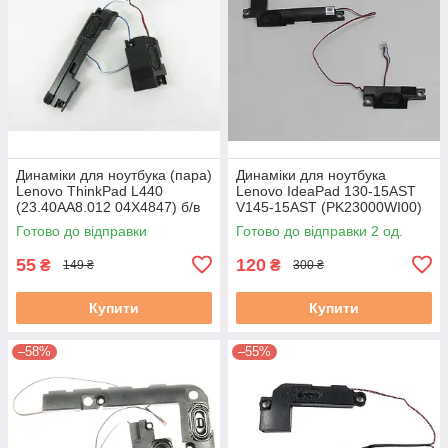
Динаміки для ноутбука (пара)
Динаміки для ноутбука
Lenovo ThinkPad L440
Lenovo IdeaPad 130-15AST
(23.40AA8.012 04X4847) б/в
V145-15AST (PK23000WI00)
б/в
Готово до відправки
Готово до відправки 2 од.
55
120
₴
₴
149 ₴
300 ₴
Купити
Купити
–58%
–55%