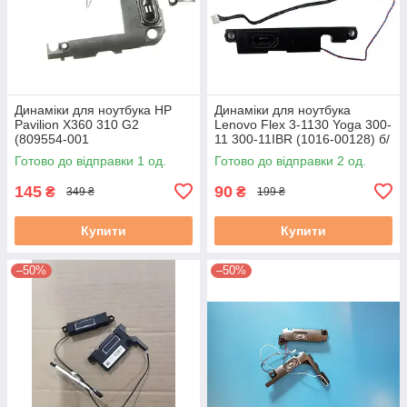
Динаміки для ноутбука HP
Динаміки для ноутбука
Pavilion X360 310 G2
Lenovo Flex 3-1130 Yoga 300-
(809554-001
11 300-11IBR (1016-00128) б/
023.4005C.0012) бу
у
Готово до відправки 1 од.
Готово до відправки 2 од.
145
90
₴
₴
349 ₴
199 ₴
Купити
Купити
–50%
–50%