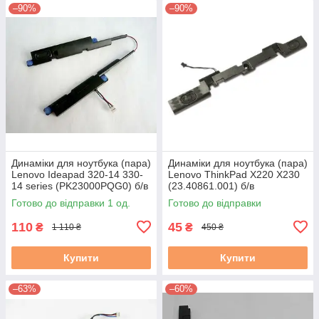
–90%
–90%
Динаміки для ноутбука (пара)
Динаміки для ноутбука (пара)
Lenovo Ideapad 320-14 330-
Lenovo ThinkPad X220 X230
14 series (PK23000PQG0) б/в
(23.40861.001) б/в
Готово до відправки 1 од.
Готово до відправки
110
45
₴
₴
1 110 ₴
450 ₴
Купити
Купити
–63%
–60%