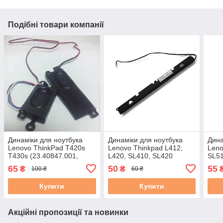
Подібні товари компанії
Динаміки для ноутбука
Динаміки для ноутбука
Дина
Lenovo ThinkPad T420s
Lenovo Thinkpad L412,
Leno
T430s (23.40847.001,
L420, SL410, SL420
SL51
04W1688, 23.40846.001)
(60Y3333) б/в
1010
65
50
55
₴
₴
100 ₴
60 ₴
б/в
Купити
Купити
Акційні пропозиції та новинки