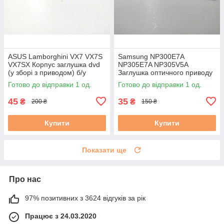
ASUS Lamborghini VX7 VX7S
Samsung NP300E7A
VX7SX Корпус заглушка dvd
NP305E7A NP305V5A
(у зборі з приводом) б/у
Заглушка оптичного приводу
бу
Готово до відправки 1 од.
Готово до відправки 1 од.
45
35
₴
₴
200 ₴
150 ₴
Купити
Купити
Показати ще
Про нас
97% позитивних з 3624 відгуків за рік
Працює з 24.03.2020