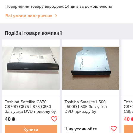
Повернення товару впродовж 14 днів за домовленістю
Всі умови повернення
Подібні товари компанії
Toshiba Satellite C870
Toshiba Satellite L500
Tosh
C870D C875 L875 C850
L500D L505 Заглушка
C87
Заглушка DVD-приводу бу
DVD-приводу бу
C855
прив
40
40
₴
Ціну уточнюйте
Купити