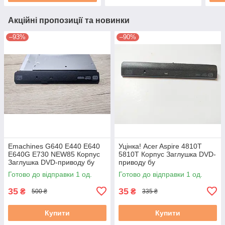
Акційні пропозиції та новинки
–93%
–90%
Emachines G640 E440 E640
Уцінка! Acer Aspire 4810T
E640G E730 NEW85 Корпус
5810T Корпус Заглушка DVD-
Заглушка DVD-приводу бу
приводу бу
Готово до відправки 1 од.
Готово до відправки 1 од.
35
35
₴
₴
500 ₴
335 ₴
Купити
Купити