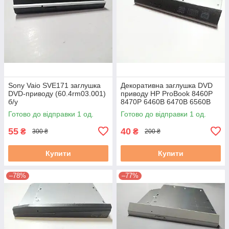
Sony Vaio SVE171 заглушка
Декоративна заглушка DVD
DVD-приводу (60.4rm03.001)
приводу HP ProBook 8460P
б/у
8470P 6460B 6470B 6560B
6570B БУ
Готово до відправки 1 од.
Готово до відправки 1 од.
55
40
₴
₴
300 ₴
200 ₴
Купити
Купити
–78%
–77%