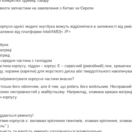
о конкретної одиниці товару
везти запчастини на замовлення з Китаю чи Європи
рпуси однієї моделі ноутбука можуть відрізнятися в залежності від ревіз
залежно від платформи Intel/AMD)< /P>
бука:
матриці
триці,
, середня частина з тачпадом
стина корпусу, піддон – корпус E – сервісний (ревізійний) люк, кришечки
у, корзини (каретки) для жорсткого диска або твердотільного накопичува
и/ремонтувати корпусні частини вчасно?
 тільки його обличчям, але й тим, що робить його мобільним. Несправний 
озних несправностей у майбутньому. Наприклад, зламана кришка матриц
и корпусу.
іддаються ремонту!
ями корпусів є: виламані кріплення гвинтиків, зламані кріплення, зламан
ль" ).
ьність та вартість ремонту узгоджуються індивідуально.