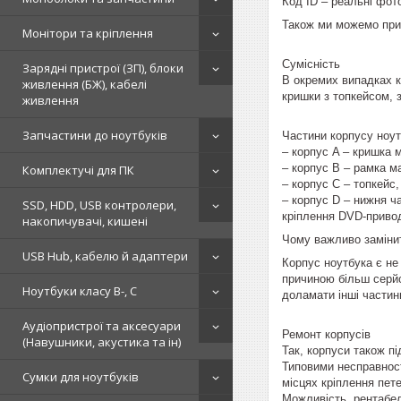
Код ID – реальні фот
Також ми можемо при
Монітори та кріплення
Сумісність
Зарядні пристрої (ЗП), блоки
В окремих випадках ко
живлення (БЖ), кабелі
кришки з топкейсом, 
живлення
Запчастини до ноутбуків
Частини корпусу ноут
– корпус A – кришка 
– корпус B – рамка ма
Комплектучі для ПК
– корпус C – топкейс
– корпус D – нижня ча
SSD, HDD, USB контролери,
кріплення DVD-привод
накопичувачі, кишені
Чому важливо замінит
USB Hub, кабелю й адаптери
Корпус ноутбука є не
причиною більш серй
Ноутбуки класу B-, C
доламати інші частин
Аудіопристрої та аксесуари
Ремонт корпусів
(Навушники, акустика та ін)
Так, корпуси також п
Типовими несправност
Сумки для ноутбуків
місцях кріплення пете
Можливість, рентабел