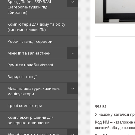
Бренд ПК без SSD RAM
(Barebone/тушки під
збирання)
Комп'ютери для дому та офісу
(системні блоки, ПК)
Робочі станції, сервери
Міні-ПК та запчастини
Ручні та налобні ліхтарі
Зарядні станції
Миші, клавіатури, килимки,
маніпулятори
Ігрові комп'ютери
ФОТО
У нашому каталозі пре
Комплексні рішення для
Код NM – каталожне ф
резервного живлення
новіший або дешевше
Моноблоки та запчастини