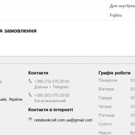
Для ноутбука
Fujitsu
я замовлення
Графік роботи
Понеділок
10
a
+380 (73) 075-20-01
Дзвінки + Telegram
Вівторок
10
+380 (93) 075-20-00
Середа
10
вів, Україна
Багатоканальний
Четвер
10
Пʼятниця
10
notebookcell.com.ua@gmail.com
Субота
10
Неділя
Ви