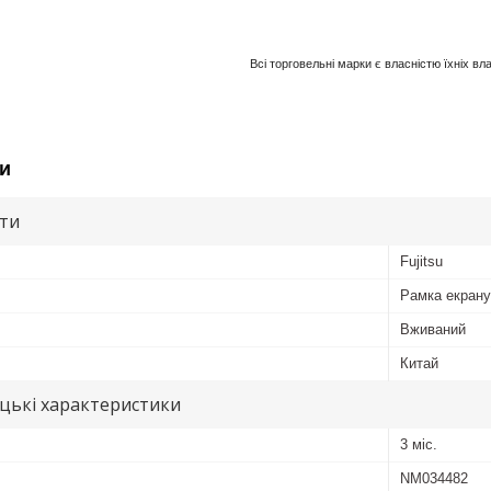
Всі торговельні марки є власністю їхніх вл
и
ути
Fujitsu
Рамка екрану
Вживаний
Китай
цькі характеристики
3 міс.
NM034482