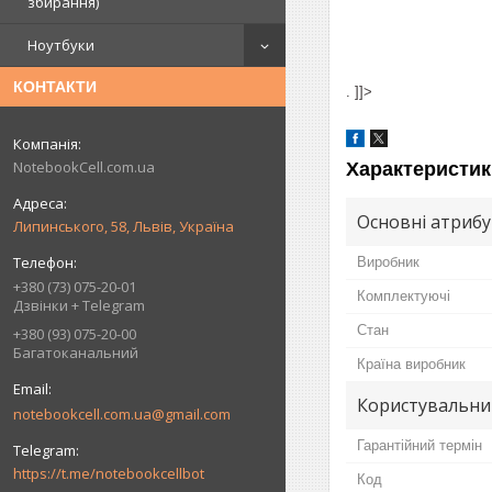
збирання)
Ноутбуки
КОНТАКТИ
. ]]>
NotebookCell.com.ua
Характеристик
Основні атриб
Липинського, 58, Львів, Україна
Виробник
+380 (73) 075-20-01
Комплектуючі
Дзвінки + Telegram
Стан
+380 (93) 075-20-00
Багатоканальний
Країна виробник
Користувальни
notebookcell.com.ua@gmail.com
Гарантійний термін
https://t.me/notebookcellbot
Код