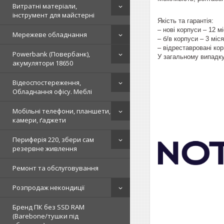
Витратні матеріали,
інструмент для майстерні
Якість та гарантія:
– нові корпуси – 12 мі
Мережеве обладнання
– б/в корпуси – 3 міся
– відреставровані кор
Powerbank (Повербанк),
У загальному випадку
акумулятори 18650
Відеоспостереження,
Обладнання офісу. Меблі
Мобільні телефони, планшети,
камери, ґаджети
Периферія 220, збери сам
резервне живлення
Ремонт та обслуговування
Розпродаж некондиції
Бренд ПК без SSD RAM
(Barebone/тушки під