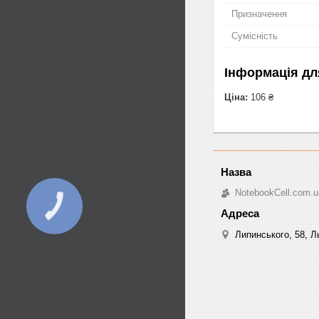
Призначення
Сумісність
Інформація дл
Ціна:
106 ₴
NotebookCell.com.u
КНОПКА
ЗВ'ЯЗКУ
Липинського, 58, Ль