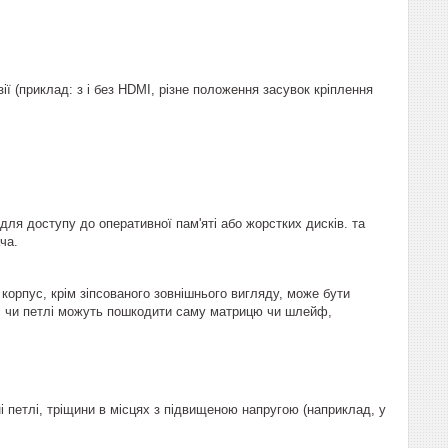
ії (приклад: з і без HDMI, різне положення засувок кріплення
 для доступу до оперативної пам'яті або жорстких дисків. та
ча.
корпус, крім зіпсованого зовнішнього вигляду, може бути
і чи петлі можуть пошкодити саму матрицю чи шлейф,
і петлі, тріщини в місцях з підвищеною напругою (наприклад, у