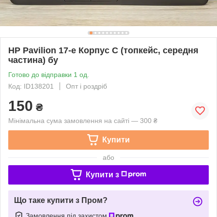
HP Pavilion 17-e Корпус C (топкейс, середня
частина) бу
Готово до відправки 1 од.
Код: ID138201
Опт і роздріб
150
₴
Мінімальна сума замовлення на сайті — 300 ₴
Купити
або
Купити з
Що таке купити з Пром?
Замовлення під захистом