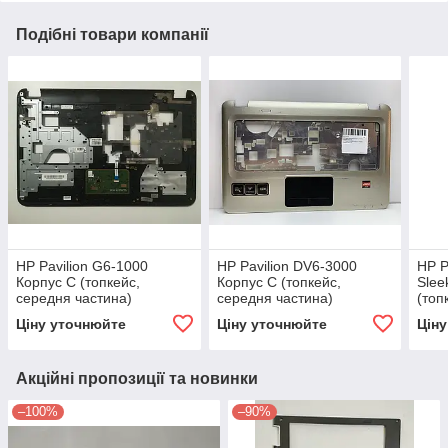
Подібні товари компанії
HP Pavilion G6-1000
HP Pavilion DV6-3000
HP P
Корпус C (топкейс,
Корпус C (топкейс,
Slee
середня частина)
середня частина)
(топ
(EAR150030B0 646384-
(665358-001) 3A бу
част
Ціну уточнюйте
Ціну уточнюйте
Цін
001 32R15TATP00) бу
Акційні пропозиції та новинки
–100%
–90%