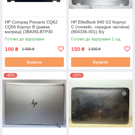
HP Compaq Presario CQ62
HP EliteBook 840 G2 Корпус
CQ56 Корпус B (рамка
C (топкейс, середня частина)
матриці) (3BAX6LBTP30
(804336-001) б/у
3BAXLLBTP20) б/в
Готово до відправки
Готово до відправки 1 од.
100
150
₴
₴
1 000 ₴
1 500 ₴
Купити
Купити
–90%
–83%