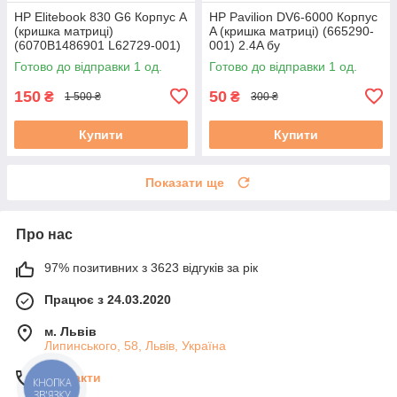
HP Elitebook 830 G6 Корпус A
HP Pavilion DV6-6000 Корпус
(кришка матриці)
A (кришка матриці) (665290-
(6070B1486901 L62729-001)
001) 2.4A бу
3,5В бу #
Готово до відправки 1 од.
Готово до відправки 1 од.
150
50
₴
₴
1 500 ₴
300 ₴
Купити
Купити
Показати ще
Про нас
97% позитивних з 3623 відгуків за рік
Працює з 24.03.2020
м. Львів
Липинського, 58, Львів, Україна
Контакти
КНОПКА
ЗВ'ЯЗКУ