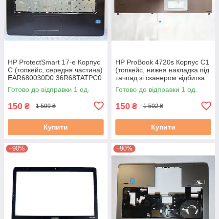
HP ProtectSmart 17-e Корпус
HP ProBook 4720s Корпус C1
C (топкейс, середня частина)
(топкейс, нижня накладка під
EAR680030D0 36R68TATPC0
тачпад зі сканером відбитка
4A б/в
пальця) (599805-001)
Готово до відправки 1 од.
Готово до відправки 1 од.
150
150
₴
₴
1 509 ₴
1 502 ₴
Купити
Купити
–90%
–90%