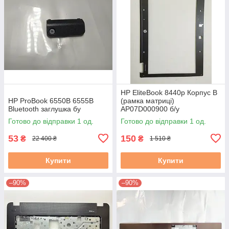
HP EliteBook 8440p Корпус B
HP ProBook 6550B 6555B
(рамка матриці)
Bluetooth заглушка бу
AP07D000900 б/у
Готово до відправки 1 од.
Готово до відправки 1 од.
53
150
₴
₴
22 400 ₴
1 510 ₴
Купити
Купити
–90%
–90%