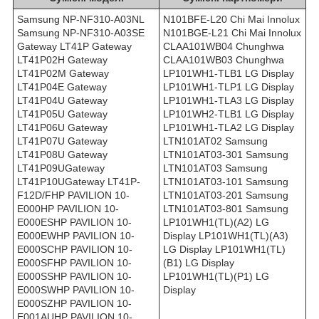
Samsung NP-NF310-A03NL
N101BFE-L20 Chi Mai Innolux
Samsung NP-NF310-A03SE
N101BGE-L21 Chi Mai Innolux
Gateway LT41P Gateway
CLAA101WB04 Chunghwa
LT41P02H Gateway
CLAA101WB03 Chunghwa
LT41P02M Gateway
LP101WH1-TLB1 LG Display
LT41P04E Gateway
LP101WH1-TLP1 LG Display
LT41P04U Gateway
LP101WH1-TLA3 LG Display
LT41P05U Gateway
LP101WH2-TLB1 LG Display
LT41P06U Gateway
LP101WH1-TLA2 LG Display
LT41P07U Gateway
LTN101AT02 Samsung
LT41P08U Gateway
LTN101AT03-301 Samsung
LT41P09UGateway
LTN101AT03 Samsung
LT41P10UGateway LT41P-
LTN101AT03-101 Samsung
F12D/FHP PAVILION 10-
LTN101AT03-201 Samsung
E000HP PAVILION 10-
LTN101AT03-801 Samsung
E000ESHP PAVILION 10-
LP101WH1(TL)(A2) LG
E000EWHP PAVILION 10-
Display LP101WH1(TL)(A3)
E000SCHP PAVILION 10-
LG Display LP101WH1(TL)
E000SFHP PAVILION 10-
(B1) LG Display
E000SSHP PAVILION 10-
LP101WH1(TL)(P1) LG
E000SWHP PAVILION 10-
Display
E000SZHP PAVILION 10-
E001AUHP PAVILION 10-