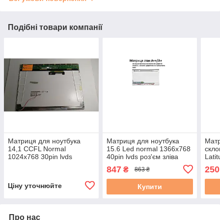
Подібні товари компанії
Матриця для ноутбука
Матриця для ноутбука
Матр
14,1 CCFL Normal
15.6 Led normal 1366x768
скло
1024x768 30pin lvds
40pin lvds роз'єм зліва
Lati
роз'єм праворуч вгорі (з
внизу LP156WH4 стан
Norm
847
250
₴
863 ₴
боку плати) 4х3 B141XN04
А++/A+ бу #
lvds
бу
Ціну уточнюйте
Купити
Про нас