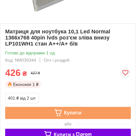
Матриця для ноутбука 10,1 Led Normal
1366x768 40pin lvds роз'єм зліва внизу
LP101WH1 стан А++/А+ б/в
Готово до відправки 1 од.
Код: NM030344
Опт і роздріб
426
₴
427 ₴
Економія
1 ₴
401 ₴
від 2 шт.
Купити
або
Купити з