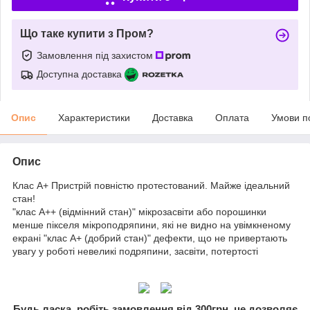
Що таке купити з Пром?
Замовлення під захистом
Доступна доставка
Опис
Характеристики
Доставка
Оплата
Умови п
Опис
Клас A+ Пристрій повністю протестований. Майже ідеальний
стан!
"клас А++ (відмінний стан)" мікрозасвіти або порошинки
менше пікселя мікроподряпини, які не видно на увімкненому
екрані "клас А+ (добрий стан)" дефекти, що не привертають
увагу у роботі невеликі подряпини, засвіти, потертості
Будь ласка, робіть замовлення від 300грн, це дозволяє