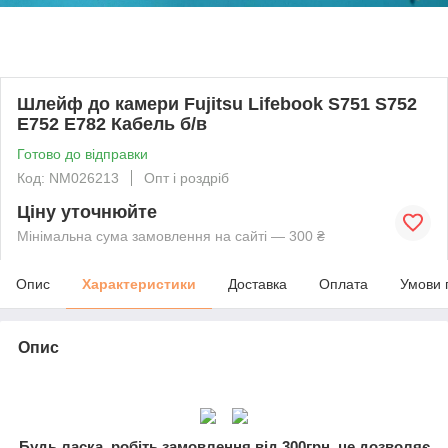
Шлейф до камери Fujitsu Lifebook S751 S752
E752 E782 Кабель б/в
Готово до відправки
Код: NM026213
Опт і роздріб
Ціну уточнюйте
Мінімальна сума замовлення на сайті — 300 ₴
Опис
Характеристики
Доставка
Оплата
Умови 
Опис
Будь ласка, робіть замовлення від 300грн, це дозволяє