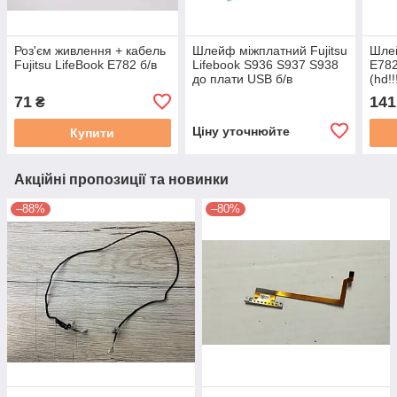
Роз'єм живлення + кабель
Шлейф міжплатний Fujitsu
Шлей
Fujitsu LifeBook E782 б/в
Lifebook S936 S937 S938
E782
до плати USB б/в
(hd!!
71
141
₴
Ціну уточнюйте
Купити
Акційні пропозиції та новинки
–88%
–80%