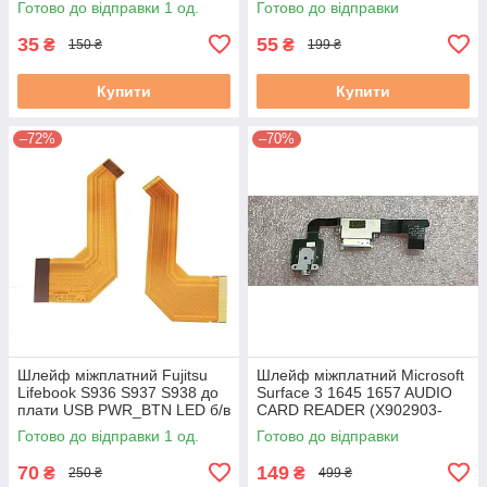
Готово до відправки 1 од.
Готово до відправки
35
55
₴
₴
150 ₴
199 ₴
Купити
Купити
–72%
–70%
Шлейф міжплатний Fujitsu
Шлейф міжплатний Microsoft
Lifebook S936 S937 S938 до
Surface 3 1645 1657 AUDIO
плати USB PWR_BTN LED б/в
CARD READER (X902903-
009, X902901-009) б/в
Готово до відправки 1 од.
Готово до відправки
70
149
₴
₴
250 ₴
499 ₴