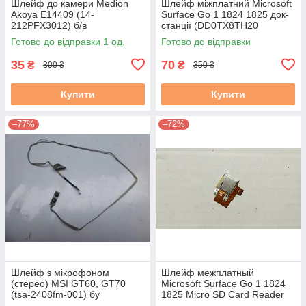
Шлейф до камери Medion
Шлейф міжплатний Microsoft
Akoya E14409 (14-
Surface Go 1 1824 1825 док-
212PFX3012) б/в
станції (DD0TX8TH20
DD0TX8TH20195F) б/в
Готово до відправки 1 од.
Готово до відправки
35
70
₴
₴
300 ₴
350 ₴
Купити
Купити
–77%
–72%
Шлейф з мікрофоном
Шлейф межплатный
(стерео) MSI GT60, GT70
Microsoft Surface Go 1 1824
(tsa-2408fm-001) бу
1825 Micro SD Card Reader
AD003S60001 б/у