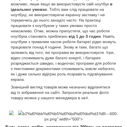
можливо, лише якщо ви використовуєте свій ноутбук
в
ідеальних умовах
. Тобто вам слід працювати на
ноутбуці, не використовуючи екранну заставку і не
торкаючись до нього занадто часто. На практиці
працювати з ноутбуком у таких умовах просто
неможливо. Отже, можна припустити, що час роботи
ноутбука становить приблизно
від 1 до 3 годин
. Навіть
ноутбуки з тривалим часом роботи батареї рідко можуть
працювати понад 4 години. Знову ж таки, багато що
залежить від того, які програми ви використовуєте. Ігри,
відео споживають дуже багато енергії, і батарея
розряджається швидко, і водночас програми для роботи
з текстовими документами споживають зовсім небагато,
як і дуже сильно відіграє роль яскравість підсвічування
екрана.
Зовнішній вигляд товарів може незначно відрізнятися
від їх зображення на сайті. Запросити реальне фото
товару можна у нашого менеджера в чаті.
b2%d0%bb%d0%b5%d0%bd%d0%bd%d1%8f---600-
px.png" width="500">
Будь ласка, робіть замовлення від 300грн, це дозволяє