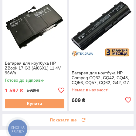
Батарея для ноутбука HP
ZBook 17 G3 (AI06XL) 11.4V
96Wh
Батарея для ноутбука HP
Compaq CQ32, CQ42, CQ43,
Готово до відправки
CQ56, CQ57, CQ62, G42, G7-
1000(MU06) 31-50% бу C
1 597
Немає в наявності
₴
1 920 ₴
609
₴
Купити
Показати ще
КНОПКА
ЗВ'ЯЗКУ