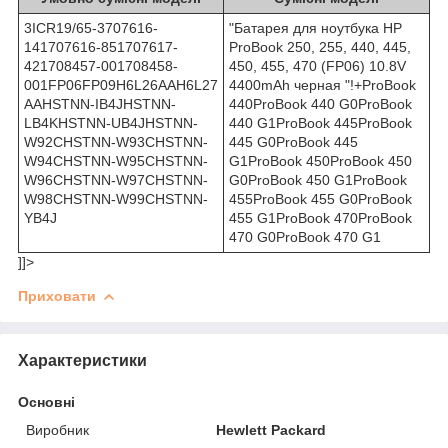
3ICR19/65-3707616-
"Батарея для ноутбука HP
141707616-851707617-
ProBook 250, 255, 440, 445,
421708457-001708458-
450, 455, 470 (FP06) 10.8V
001FP06FP09H6L26AAH6L27
4400mAh черная "!+ProBook
AAHSTNN-IB4JHSTNN-
440ProBook 440 G0ProBook
LB4KHSTNN-UB4JHSTNN-
440 G1ProBook 445ProBook
W92CHSTNN-W93CHSTNN-
445 G0ProBook 445
W94CHSTNN-W95CHSTNN-
G1ProBook 450ProBook 450
W96CHSTNN-W97CHSTNN-
G0ProBook 450 G1ProBook
W98CHSTNN-W99CHSTNN-
455ProBook 455 G0ProBook
YB4J
455 G1ProBook 470ProBook
470 G0ProBook 470 G1
]]>
Приховати
Характеристики
Основні
Виробник
Hewlett Packard