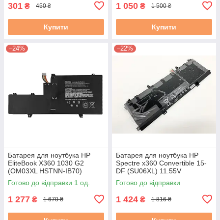
301
1 050
₴
₴
450 ₴
1 500 ₴
Купити
Купити
–24%
–22%
Батарея для ноутбука HP
Батарея для ноутбука HP
EliteBook X360 1030 G2
Spectre x360 Convertible 15-
(OM03XL HSTNN-IB70)
DF (SU06XL) 11.55V
11.55V 57Wh 4935mAh
Готово до відправки 1 од.
Готово до відправки
Тип2!!!
1 277
1 424
₴
₴
1 670 ₴
1 816 ₴