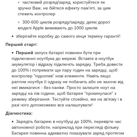
частковий розряд/заряд, користуйтеся як
зручно Вам, не бійтеся ефекту пам'яті, за цим
стежить контролер
300-600 циклів розряду/заряду, деякі дорогі
моделі Apple виживають до 1000 циклів
зберігайте коробку до самого кінця терміну гарантії!
Перший старт:
Перший
запуск батареї повинен бути при
підключенні ноутбука до мережі. Вставте в ноутбук
акумулятор і відразу підключіть зарядку. Треба довести
до 100% і потримати ще пару годин на зарядці, щоб
контролер "підхопив" нові елементи. Навіть якщо
раптом ноутбук її одразу не побачить або не захоче від
неї вмикатися - без паніки. Просто залиште ноут на
зарядці на пів години, щоб батарея "прокинулася" з
режиму зберігання. Тестуйте спокійно, ми на зв'язку і в
разі чого допоможемо все налаштувати!
Діагностика:
Зарядіть батарею в ноутбуці до 100%, перевірте час
автономної роботи, наприклад при перегляді фільму.
Батарея повинна адекватно показувати заряд протягом