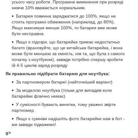
усього часу роботи. Програмне вимкнення при розряді
нижче 10% вважається нормальним.
Батарея повинна заряджатися до 100%, якщо не
стоять програмні обмеження (наприклад, до 80%).
Якщо максимум менше 100%, то батарея вже може
бути несправна.
Якщо є підозри, що батарейка тримає недостатньо
багато (враховуйте, що це китайська батарейка, і вона
може бути меншою за ємність, ніж та, що була з самого
початку з ноутбуком), завжди потрібно спершу зробити
їй 4-5 циклів заряд-розряду
Як правильно підібрати батарею для ноутбука:
За партномером батареї (найточніший варіант)
За моделлю ноутбука (тільки для випадків коли
батарейки фізично немає)
У сумісності бувають винятки, тому уважно звірте
партномер.
Якщо є сумніви надішліть фото батарейки нам в бот -
ми завжди підкажемо!
g>