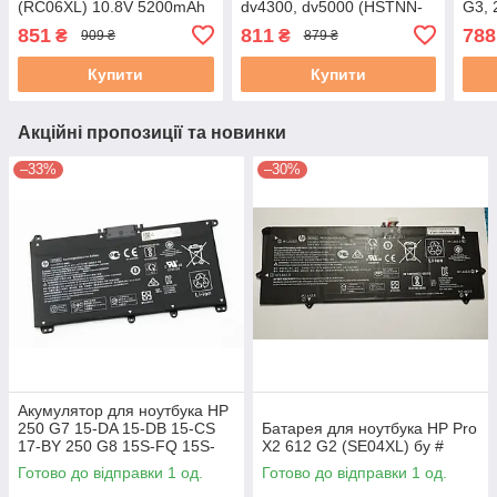
(RC06XL) 10.8V 5200mAh
dv4300, dv5000 (HSTNN-
G3, 
чорна
UB73) 10.8V 4400mAh
14.8
851
811
788
₴
₴
909 ₴
879 ₴
Купити
Купити
Акційні пропозиції та новинки
–33%
–30%
Акумулятор для ноутбука HP
250 G7 15-DA 15-DB 15-CS
Батарея для ноутбука HP Pro
17-BY 250 G8 15S-FQ 15S-
X2 612 G2 (SE04XL) бу #
EQ (HT03XL) (Знос 51-60%)
Готово до відправки 1 од.
Готово до відправки 1 од.
бу B-