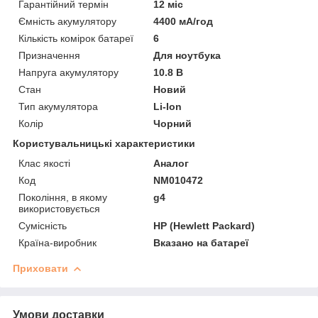
Гарантійний термін
12 міс
Ємність акумулятору
4400 мА/год
Кількість комірок батареї
6
Призначення
Для ноутбука
Напруга акумулятору
10.8 В
Стан
Новий
Тип акумулятора
Li-Ion
Колір
Чорний
Користувальницькі характеристики
Клас якості
Аналог
Код
NM010472
Покоління, в якому
g4
використовується
Сумісність
HP (Hewlett Packard)
Країна-виробник
Вказано на батареї
Приховати
Умови доставки