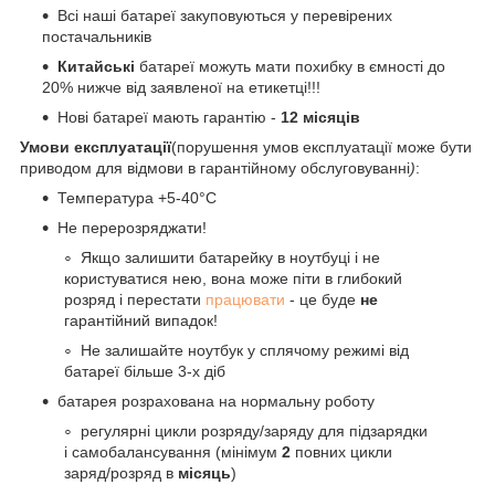
Всі наші батареї закуповуються у перевірених
постачальників
Китайські
батареї можуть мати похибку в ємності до
20% нижче від заявленої на етикетці!!!
Нові батареї мають гарантію -
12 місяців
Умови експлуатації
(порушення умов експлуатації може бути
приводом для відмови в гарантійному обслуговуванні
)
:
Температура +5-40°С
Не перерозряджати!
Якщо залишити батарейку в ноутбуці і не
користуватися нею, вона може піти в глибокий
розряд і перестати
працювати
- це буде
не
гарантійний випадок!
Не залишайте ноутбук у сплячому режимі від
батареї більше 3-х діб
батарея розрахована на нормальну роботу
регулярні цикли розряду/заряду для підзарядки
і самобалансування (мінімум
2
повних цикли
заряд/розряд в
місяць
)