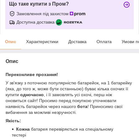
Що таке купити з Пром?
Замовлення під захистом
Доступна доставка
Опис
Характеристики
Доставка
Оплата
Умови п
Опис
Переконливе прохання!
У зв'язку з поточною популярністю батарейок, на 1 батарейку
(яка, до того ж, може бути останньою) буває кілька охочих її
купити
одночасно
, і її замовлять усі охочі, перш ніж
оновиться сайт! Просимо перед покупкою уточнювати
наявність батарейок через нашого
бота
! Приносимо свої
вибачення за можливі незручності.
Якість:
Кожна
батарея перевіряється на спеціальному
тестері