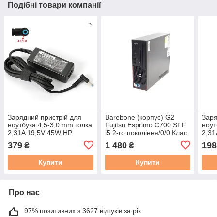
Подібні товари компанії
Зарядний пристрій для
Barebone (корпус) G2
Заря
ноутбука 4,5-3,0 mm голка
Fujitsu Esprimo C700 SFF
ноут
2,31A 19,5V 45W HP
i5 2-го покоління/0/0 Клас
2,31
ultrabook Оригінал
B, вживаний
379
1 480
198
₴
₴
RENEW
Купити
Купити
Про нас
97% позитивних з 3627 відгуків за рік