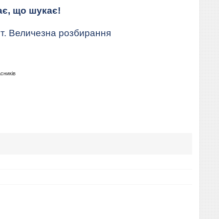
ає, що шукає!
т. Величезна розбирання
асників