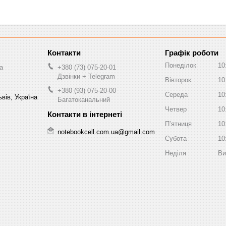
Графік роботи
Понеділок
10
a
+380 (73) 075-20-01
Дзвінки + Telegram
Вівторок
10
+380 (93) 075-20-00
Середа
10
вів, Україна
Багатоканальний
Четвер
10
Пʼятниця
10
notebookcell.com.ua@gmail.com
Субота
10
Неділя
Ви