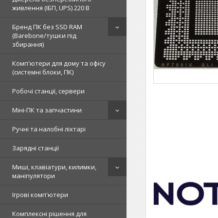
живлення (ІБП, UPS) 220 В
Бренд ПК без SSD RAM
(Barebone/тушки під
збирання)
Комп'ютери для дому та офісу
(системні блоки, ПК)
Робочі станції, сервери
Міні-ПК та запчастини
Ручні та налобні ліхтарі
Зарядні станції
Миші, клавіатури, килимки,
маніпулятори
Ігрові комп'ютери
Комплексні рішення для