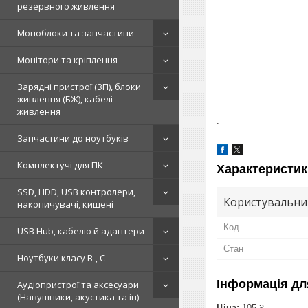
резервного живлення
Моноблоки та запчастини
Монітори та кріплення
Зарядні пристрої (ЗП), блоки
живлення (БЖ), кабелі
живлення
.
Запчастини до ноутбуків
Комплектучі для ПК
Характеристик
SSD, HDD, USB контролери,
Користувальни
накопичувачі, кишені
Код
USB Hub, кабелю й адаптери
Стан
Ноутбуки класу B-, C
Інформація дл
Аудіопристрої та аксесуари
(Навушники, акустика та ін)
Ціна:
105 ₴