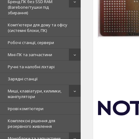
Бренд ПК без SSD RAM
(Barebone/тушки під
збирання)
Комп'ютери для дому та офісу
(системні блоки, ПК)
Робочі станції, сервери
Міні-ПК та запчастини
Ручні та налобні ліхтарі
Зарядні станції
Миші, клавіатури, килимки,
маніпулятори
Ігрові комп'ютери
Комплексні рішення для
резервного живлення
Моноблоки та запчастини