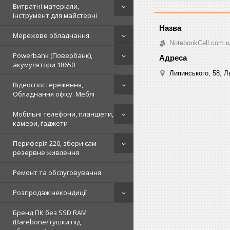
Витратні матеріали,
інструмент для майстерні
Мережеве обладнання
NotebookCell.com.u
Powerbank (Повербанк),
акумулятори 18650
Липинського, 58, Ль
Відеоспостереження,
Обладнання офісу. Меблі
Мобільні телефони, планшети,
камери, ґаджети
Периферія 220, збери сам
резервне живлення
Ремонт та обслуговування
Розпродаж некондиції
Бренд ПК без SSD RAM
(Barebone/тушки під