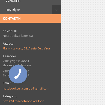
збирання)
Ноутбуки
КОНТАКТИ
NotebookCell.com.ua
Липинського, 58, Львів, Україна
+380 (73) 075-20-01
Дзвінки + Telegram
+380 (93) 075-20-00
Багатоканальний
notebookcell.com.ua@gmail.com
https://t.me/notebookcellbot