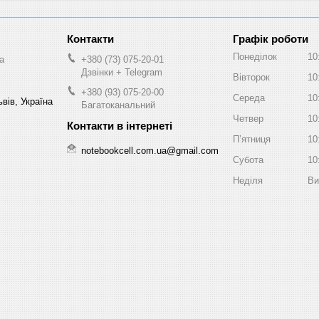
Графік роботи
Понеділок
10
a
+380 (73) 075-20-01
Дзвінки + Telegram
Вівторок
10
+380 (93) 075-20-00
Середа
10
вів, Україна
Багатоканальний
Четвер
10
Пʼятниця
10
notebookcell.com.ua@gmail.com
Субота
10
Неділя
Ви