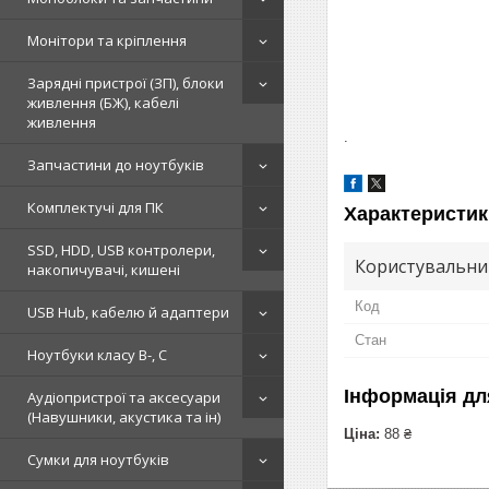
Монітори та кріплення
Зарядні пристрої (ЗП), блоки
живлення (БЖ), кабелі
живлення
.
Запчастини до ноутбуків
Комплектучі для ПК
Характеристик
SSD, HDD, USB контролери,
Користувальни
накопичувачі, кишені
Код
USB Hub, кабелю й адаптери
Стан
Ноутбуки класу B-, C
Інформація дл
Аудіопристрої та аксесуари
(Навушники, акустика та ін)
Ціна:
88 ₴
Сумки для ноутбуків