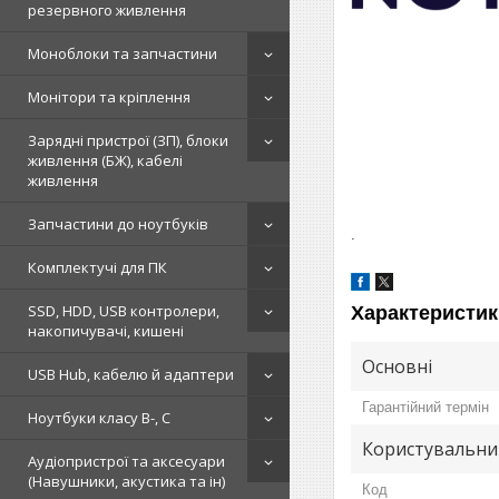
резервного живлення
Моноблоки та запчастини
Монітори та кріплення
Зарядні пристрої (ЗП), блоки
живлення (БЖ), кабелі
живлення
Запчастини до ноутбуків
.
Комплектучі для ПК
SSD, HDD, USB контролери,
Характеристик
накопичувачі, кишені
Основні
USB Hub, кабелю й адаптери
Гарантійний термін
Ноутбуки класу B-, C
Користувальни
Аудіопристрої та аксесуари
(Навушники, акустика та ін)
Код