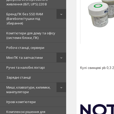
живлення (ІБП, UPS) 220 В
Бренд ПК без SSD RAM
(Barebone/тушки під
збирання)
Комп'ютери для дому та офісу
(системні блоки, ПК)
Робочі станції, сервери
Міні-ПК та запчастини
Ручні та налобні ліхтарі
Кулі свинцеві pb 0,3
Зарядні станції
Миші, клавіатури, килимки,
маніпулятори
Ігрові комп'ютери
Комплексні рішення для