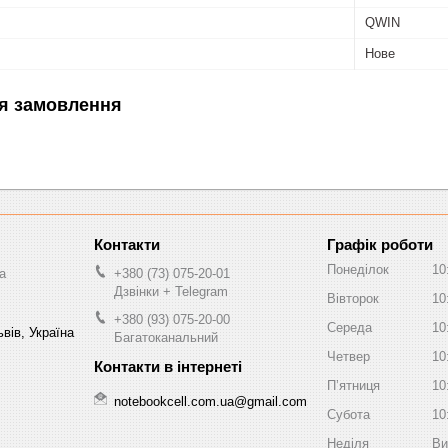
QWIN
Нове
я замовлення
Графік роботи
Понеділок
10
a
+380 (73) 075-20-01
Дзвінки + Telegram
Вівторок
10
+380 (93) 075-20-00
Середа
10
вів, Україна
Багатоканальний
Четвер
10
Пʼятниця
10
notebookcell.com.ua@gmail.com
Субота
10
Неділя
Ви