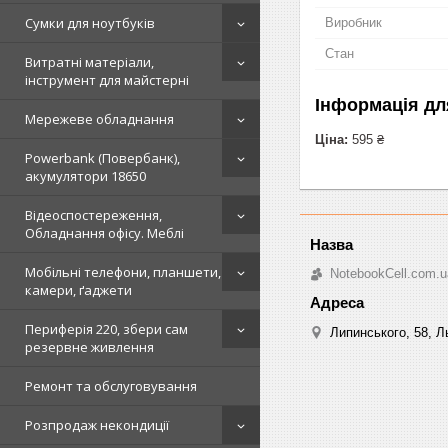
Сумки для ноутбуків
Виробник
Стан
Витратні матеріали,
інструмент для майстерні
Інформація дл
Мережеве обладнання
Ціна:
595 ₴
Powerbank (Повербанк),
акумулятори 18650
Відеоспостереження,
Обладнання офісу. Меблі
Мобільні телефони, планшети,
NotebookCell.com.u
камери, ґаджети
Периферія 220, збери сам
Липинського, 58, Ль
резервне живлення
Ремонт та обслуговування
Розпродаж некондиції