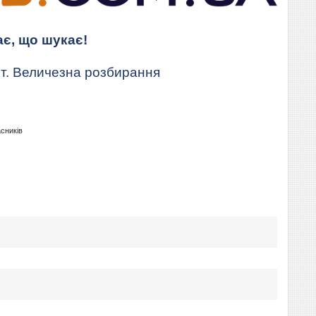
ає, що шукає!
т. Величезна розбирання
асників