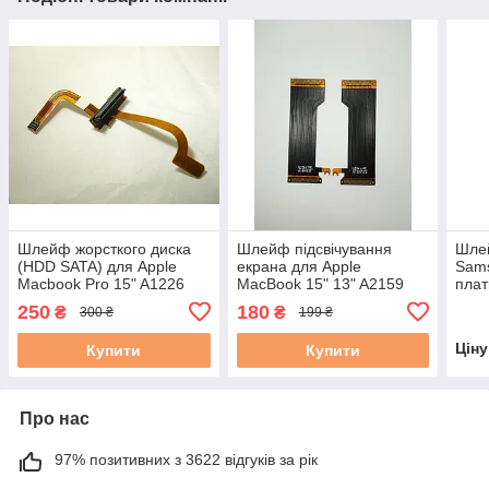
Шлейф жорсткого диска
Шлейф підсвічування
Шле
(HDD SATA) для Apple
екрана для Apple
Sam
Macbook Pro 15" A1226
MacBook 15" 13" A2159
плат
A1260 A1150 A1211 (821-
A2179 A1706 A1932 (821-
0213
250
180
₴
₴
300 ₴
199 ₴
0513-A, 632-0525-A) б/в
00732, 821-00733) Гар 12
м #
Цін
Купити
Купити
Про нас
97% позитивних з 3622 відгуків за рік