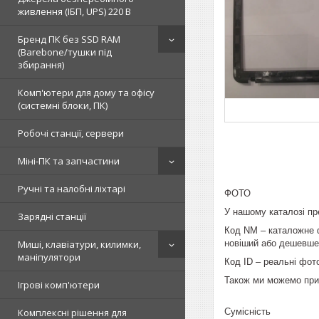
живлення (ІБП, UPS) 220 В
Бренд ПК без SSD RAM
(Barebone/тушки під
збирання)
Комп'ютери для дому та офісу
(системні блоки, ПК)
Робочі станції, сервери
Міні-ПК та запчастини
Ручні та налобні ліхтарі
ФОТО
У нашому каталозі пре
Зарядні станції
Код NM – каталожне ф
новіший або дешевше
Миші, клавіатури, килимки,
маніпулятори
Код ID – реальні фот
Також ми можемо при
Ігрові комп'ютери
Сумісність
Комплексні рішення для