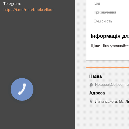
Код
https://t.me/notebookcellbot
Призначення
Сумісність
Інформація дл
Ціна:
Ціну уточнюйте
NotebookCell.com.u
Липинського, 58, Ль