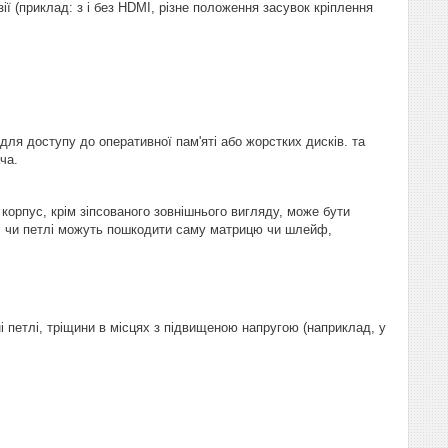
зії (приклад: з і без HDMI, різне положення засувок кріплення
 для доступу до оперативної пам'яті або жорстких дисків. та
ча.
корпус, крім зіпсованого зовнішнього вигляду, може бути
і чи петлі можуть пошкодити саму матрицю чи шлейф,
і петлі, тріщини в місцях з підвищеною напругою (наприклад, у