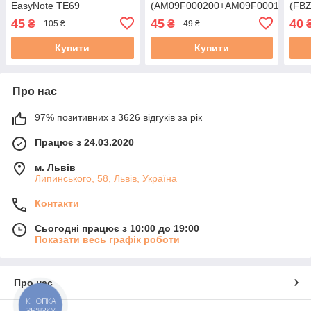
EasyNote TE69
(AM09F000200+AM09F000100)
(FB
(34.4YU.05.001,
б/в
FBZE
45
45
40
₴
₴
105 ₴
49 ₴
34.4YU04.001) б/в
Купити
Купити
Про нас
97% позитивних з 3626 відгуків за рік
Працює з 24.03.2020
м. Львів
Липинського, 58, Львів, Україна
Контакти
Сьогодні працює з 10:00 до 19:00
Показати весь графік роботи
Про нас
КНОПКА
ЗВ'ЯЗКУ