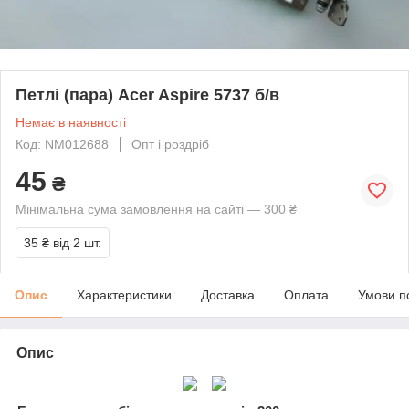
Петлі (пара) Acer Aspire 5737 б/в
Немає в наявності
Код: NM012688
Опт і роздріб
45
₴
Мінімальна сума замовлення на сайті — 300 ₴
35 ₴
від 2 шт.
Опис
Характеристики
Доставка
Оплата
Умови п
Опис