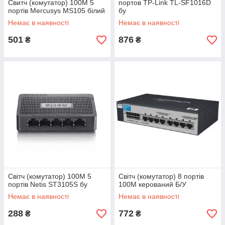
Свитч (комутатор) 100M 5
портов TP-Link TL-SF1016D
портів Mercusys MS105 білий
бу
Немає в наявності
Немає в наявності
501
876
₴
₴
Світч (комутатор) 100M 5
Світч (комутатор) 8 портів
портів Netis ST3105S бу
100M керований Б/У
Немає в наявності
Немає в наявності
288
772
₴
₴