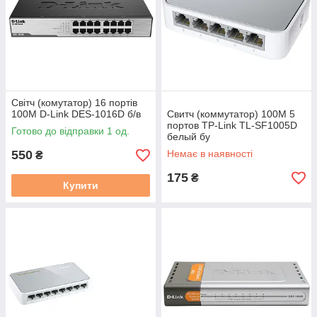
Світч (комутатор) 16 портів
100M D-Link DES-1016D б/в
Свитч (коммутатор) 100M 5
портов TP-Link TL-SF1005D
Готово до відправки 1 од.
белый бу
550
Немає в наявності
₴
175
₴
Купити