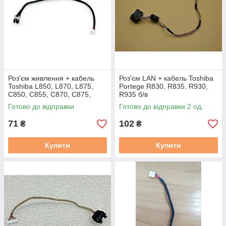
Роз'єм живлення + кабель
Роз'єм LAN + кабель Toshiba
Toshiba L850, L870, L875,
Portege R830, R835, R930,
C850, C855, C870, C875,
R935 б/в
C50-A, C50D-A, C55-A, C55D-
Готово до відправки
Готово до відправки 2 од.
A бв
71
102
₴
₴
Купити
Купити