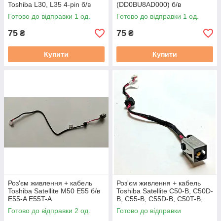
Toshiba L30, L35 4-pin б/в
(DD0BU8AD000) б/в
Готово до відправки 1 од.
Готово до відправки 1 од.
75
75
₴
₴
Купити
Купити
Роз'єм живлення + кабель
Роз'єм живлення + кабель
Toshiba Satellite M50 E55 б/в
Toshiba Satellite C50-B, C50D-
E55-A E55T-A
B, C55-B, C55D-B, C50T-B,
C55T-B (DC30100QU00) б/в
Готово до відправки 2 од.
Готово до відправки