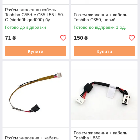
Роз'єм живлення+кабель
Toshiba C55d-c C55 L55 L50-
Роз'єм живлення + кабель
C (siqdd0blqad000) бу
Toshiba C650, новий
Готово до відправки
Готово до відправки 1 од.
71
150
₴
₴
Купити
Купити
Роз'єм живлення + кабель
Роз'єм живлення + кабель
Toshiba L830