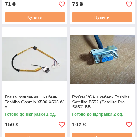
71
75
₴
₴
Купити
Купити
Роз'єм живлення + кабель
Роз'єм VGA + кабель Toshiba
Toshiba Qosmio X500 X505 б/
Satellite B552 (Satellite Pro
у
S850) БВ
Готово до відправки 1 од.
Готово до відправки 2 од.
150
102
₴
₴