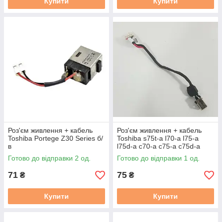
Купити
Купити
Роз'єм живлення + кабель
Роз'єм живлення + кабель
Toshiba Portege Z30 Series б/
Toshiba s75t-a l70-a l75-a
в
l75d-a c70-a c75-a c75d-a
(DD0BD5AD000) б/в
Готово до відправки 2 од.
Готово до відправки 1 од.
71
75
₴
₴
Купити
Купити