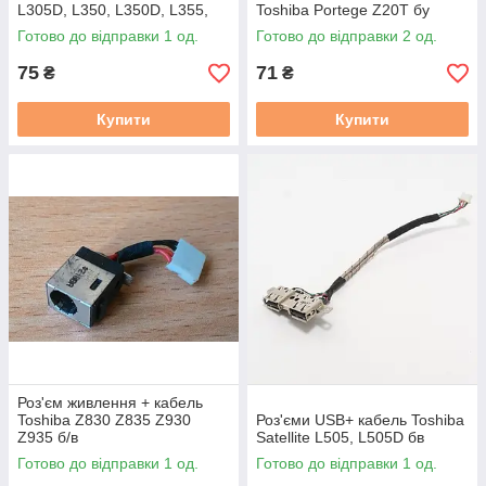
L305D, L350, L350D, L355,
Toshiba Portege Z20T бу
L355D (6017B0148601)
Готово до відправки 1 од.
Готово до відправки 2 од.
75
71
₴
₴
Купити
Купити
Роз'єм живлення + кабель
Toshiba Z830 Z835 Z930
Роз'єми USB+ кабель Toshiba
Z935 б/в
Satellite L505, L505D бв
Готово до відправки 1 од.
Готово до відправки 1 од.