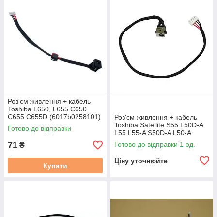
Роз'єм живлення + кабель
Toshiba L650, L655 C650
C655 C655D (6017b0258101)
Роз'єм живлення + кабель
б/в
Toshiba Satellite S55 L50D-A
Готово до відправки
L55 L55-A S50D-A L50-A
P55W-C (1417-0088000) б/в
71
Готово до відправки 1 од.
₴
Ціну уточнюйте
Купити