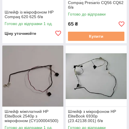
Compaq Presario CQ56 CQ62
б/в
Шлейф із мікрофоном HP
Готово до відправки
Compaq 620 625 б/в
65
Готово до відправки 1 од.
₴
Ціну уточнюйте
Купити
Шлейф міжплатний HP
Шлейф з мікрофоном HP
EliteBook 2540p з
EliteBook 6930p
мікрофоном (CY100004S00)
(23.42138.001) б/в
б/в
Готово до відправки 1 од.
Готово до відправки