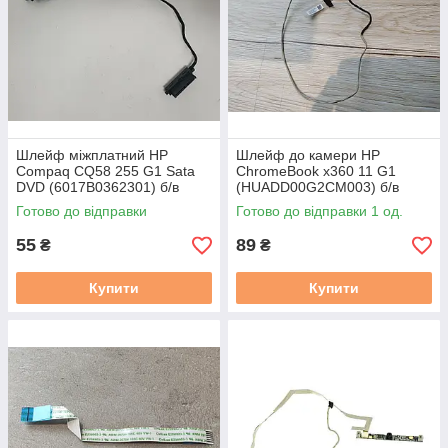
Шлейф міжплатний HP
Шлейф до камери HP
Compaq CQ58 255 G1 Sata
ChromeBook x360 11 G1
DVD (6017B0362301) б/в
(HUADD00G2CM003) б/в
Готово до відправки
Готово до відправки 1 од.
55
89
₴
₴
Купити
Купити