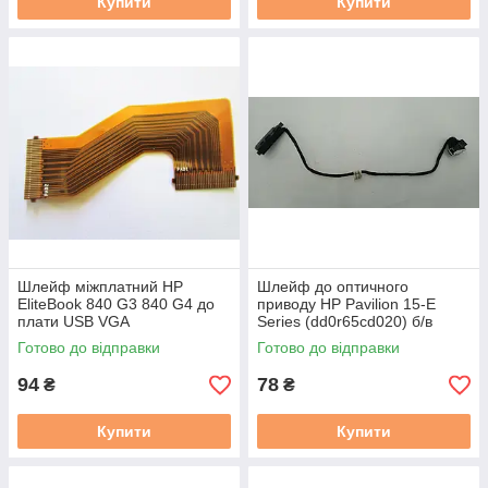
Купити
Купити
Шлейф міжплатний HP
Шлейф до оптичного
EliteBook 840 G3 840 G4 до
приводу HP Pavilion 15-E
плати USB VGA
Series (dd0r65cd020) б/в
(6035B0128301) FPC б/в
Готово до відправки
Готово до відправки
94
78
₴
₴
Купити
Купити