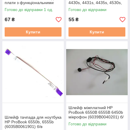
плати з функціональними
4430s, 4431s, 4435s, 4530s,
кнопками (35110AM00-04T-
4535s (6017B0299001) б/в
Готово до відправки 1 од.
Готово до відправки
G) FFC б/в
67
55
₴
₴
Купити
Купити
Шлейф міжплатний HP
ProBook 6550B 6555B 6450b
мікрофон (6039B0040201) б/
Шлейф тачпада для ноутбука
в
HP ProBook 6550b, 6555b
Готово до відправки
(6035B0061901) б/в