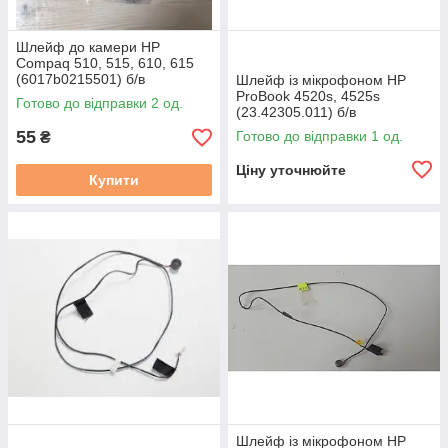
Шлейф до камери HP
Compaq 510, 515, 610, 615
(6017b0215501) б/в
Шлейф із мікрофоном HP
ProBook 4520s, 4525s
Готово до відправки 2 од.
(23.42305.011) б/в
55
Готово до відправки 1 од.
₴
Ціну уточнюйте
Купити
Шлейф із мікрофоном HP