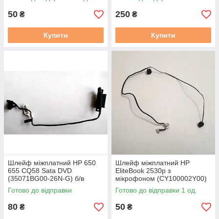
50
250
₴
₴
Купити
Купити
Шлейф міжплатний HP 650
Шлейф міжплатний HP
655 CQ58 Sata DVD
EliteBook 2530p з
(35071BG00-26N-G) б/в
мікрофоном (CY100002Y00)
бу
Готово до відправки
Готово до відправки 1 од.
80
50
₴
₴