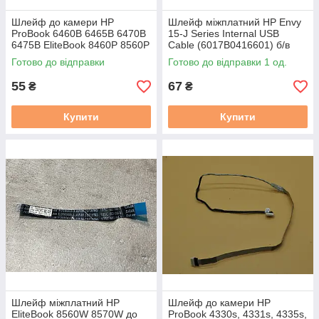
Шлейф до камери HP
Шлейф міжплатний HP Envy
ProBook 6460B 6465B 6470B
15-J Series Internal USB
6475B EliteBook 8460P 8560P
Cable (6017B0416601) б/в
(6017B0290801) б/в
Готово до відправки
Готово до відправки 1 од.
55
67
₴
₴
Купити
Купити
Шлейф міжплатний HP
Шлейф до камери HP
EliteBook 8560W 8570W до
ProBook 4330s, 4331s, 4335s,