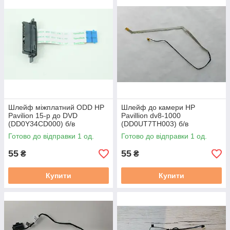
Шлейф міжплатний ODD HP
Шлейф до камери HP
Pavilion 15-p до DVD
Pavillion dv8-1000
(DD0Y34CD000) б/в
(DD0UT7TH003) б/в
Готово до відправки 1 од.
Готово до відправки 1 од.
55
55
₴
₴
Купити
Купити