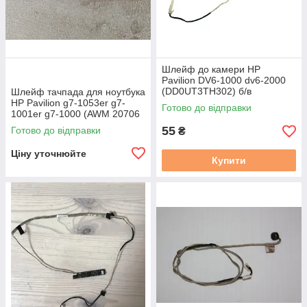
Шлейф до камери HP
Pavilion DV6-1000 dv6-2000
(DD0UT3TH302) б/в
Шлейф тачпада для ноутбука
HP Pavilion g7-1053er g7-
Готово до відправки
1001er g7-1000 (AWM 20706
105C) б/в
55
Готово до відправки
₴
Ціну уточнюйте
Купити