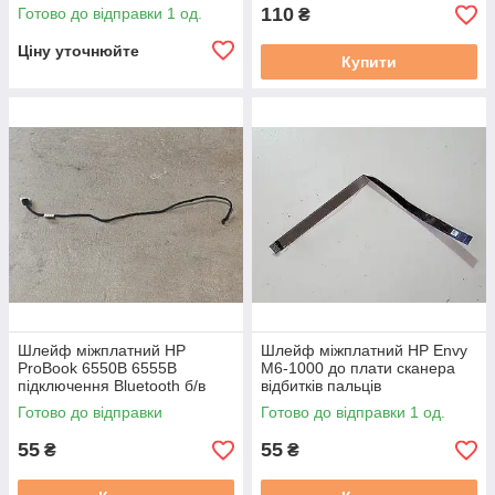
110
Готово до відправки 1 од.
₴
Ціну уточнюйте
Купити
Шлейф міжплатний HP
Шлейф міжплатний HP Envy
ProBook 6550B 6555B
M6-1000 до плати сканера
підключення Bluetooth б/в
відбитків пальців
(NBX00016E00) FFC б/в
Готово до відправки
Готово до відправки 1 од.
55
55
₴
₴