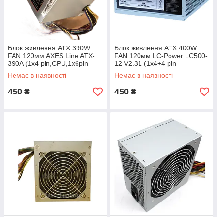
Блок живлення ATX 390W
Блок живлення ATX 400W
FAN 120мм AXES Line ATX-
FAN 120мм LC-Power LC500-
390A (1х4 pin,CPU,1x6pin
12 V2.31 (1х4+4 pin
GPU,2xSATA) бу
CPU,1x6pin GPU, 4xSATA) 80
Немає в наявності
Немає в наявності
PLUS Bronze
450
450
₴
₴