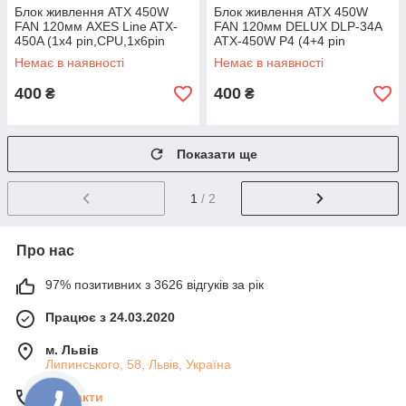
Блок живлення ATX 450W
Блок живлення ATX 450W
FAN 120мм AXES Line ATX-
FAN 120мм DELUX DLP-34A
450A (1х4 pin,CPU,1x6pin
ATX-450W P4 (4+4 pin
GPU,2xSATA) бу
CPU,1x6pin GPU, 2xSATA,
Немає в наявності
Немає в наявності
3xMolex) бв
400
400
₴
₴
Показати ще
1
/ 2
Про нас
97% позитивних з 3626 відгуків за рік
Працює з 24.03.2020
м. Львів
Липинського, 58, Львів, Україна
Контакти