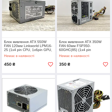
Блок живлення ATX 550W
Блок живлення ATX 350W
FAN 120мм Linkworld LPM16-
FAN 60мм FSP350-
25 (1х4 pin CPU, 1x6pin GPU,
60GHC(85) (1х4 pin
4xSATA)
CPU,1x6pin GPU, 4xSATA) бу
Немає в наявності
Немає в наявності
450
350
₴
₴