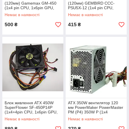
(120мм) Gamemax GM-450
(120мм) GEMBIRD CCC-
(1х4 pin CPU, 1x6pin GPU,
PSU5X-12 (1х4 pin CPU,
2xSATA)
1x6pin GPU, 2xSATA) бу
Немає в наявності
Немає в наявності
500
415
₴
₴
Блок живлення ATX 450W
ATX 350W вентилятор 120
SuperFlower SF-450P14P
мм PowerMaker PowerMaster
(1x4+4pin CPU, 1х6pin GPU,
PM (P4) 350W P (1x4
3xSATA, 3xmolex) 80 Plus
-контактний процесор, 1x6
Немає в наявності
Немає в наявності
Bronze
штифт GPU, 2x SATA, 4x
Molex)
880
270
₴
₴