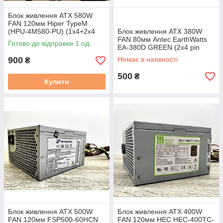
Блок живлення ATX 580W
FAN 120мм Hiper TypeM
(HPU-4M580-PU) (1х4+2x4
Блок живлення ATX 380W
pin CPU, 1x6pin GPU,
FAN 80мм Antec EarthWatts
Готово до відправки 1 од.
3xMOLEX)
EA-380D GREEN (2х4 pin
CPU, 1x6pin GPU, 6xSATA) 80
900
Немає в наявності
₴
PLUS Bronze
500
₴
Купити
Блок живлення ATX 500W
Блок живлення ATX 400W
FAN 120мм FSP500-60HCN
FAN 120мм HEC HEC-400TC-