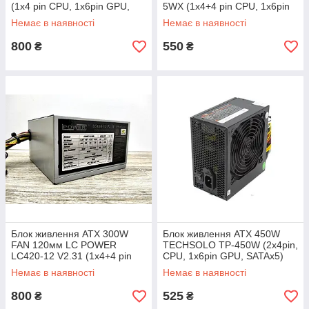
(1х4 pin CPU, 1x6pin GPU,
5WX (1х4+4 pin CPU, 1x6pin
2xSATA)
GPU, 4xSATA) 80 PLUS
Немає в наявності
Немає в наявності
Bronze
800
550
₴
₴
Блок живлення ATX 300W
Блок живлення ATX 450W
FAN 120мм LC POWER
TECHSOLO TP-450W (2x4pin,
LC420-12 V2.31 (1х4+4 pin
CPU, 1x6pin GPU, SATAx5)
CPU, 1x6pin GPU, 3xSATA,)
Немає в наявності
Немає в наявності
80 PLUS Bronze
800
525
₴
₴