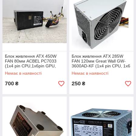
Блок живлення ATX 450W
Блок живлення ATX 285W
FAN 80мм ACBEL PC7033
FAN 120мм Great Wall GW-
(1х4 pin CPU,1x6pin GPU,
3600AD-KF (1х4 pin CPU, 1x6
4xSATA) 80 PLUS Bronze
pin GPU, 2x SATA, 2x MOLEX)
Немає в наявності
Немає в наявності
бу
700
250
₴
₴