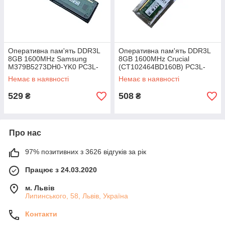
Оперативна пам'ять DDR3L
Оперативна пам'ять DDR3L
8GB 1600MHz Samsung
8GB 1600MHz Crucial
M379B5273DH0-YK0 PC3L-
(CT102464BD160B) PC3L-
12800 нова!
12800 нова!
Немає в наявності
Немає в наявності
529
508
₴
₴
Про нас
97% позитивних з 3626 відгуків за рік
Працює з 24.03.2020
м. Львів
Липинського, 58, Львів, Україна
Контакти