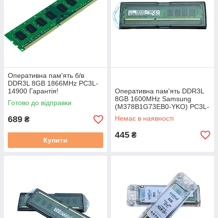
Оперативна пам'ять б/в
DDR3L 8GB 1866MHz PC3L-
14900 Гарантія!
Оперативна пам'ять DDR3L
8GB 1600MHz Samsung
Готово до відправки
(M378B1G73EB0-YKO) PC3L-
12800 нова!
689
Немає в наявності
₴
445
₴
Купити